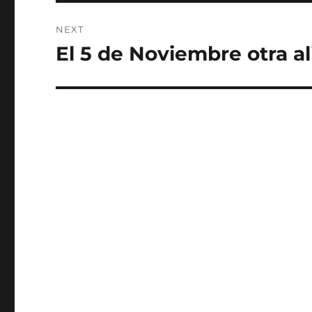
NEXT
El 5 de Noviembre otra a
Next
post: