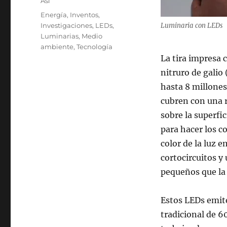
Categories
Así
Tags
Energía
,
Inventos
,
Investigaciones
,
LEDs
,
Luminaria con LEDs
Luminarias
,
Medio
ambiente
,
Tecnología
La tira impresa 
nitruro de galio
hasta 8 millones
cubren con una r
sobre la superfic
para hacer los co
color de la luz e
cortocircuitos 
pequeños que la 
Estos LEDs emit
tradicional de 6