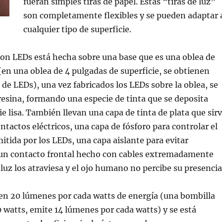
fueran simples tiras de papel. Estas “tiras de luz”
son completamente flexibles y se pueden adaptar 
cualquier tipo de superficie.
con LEDs está hecha sobre una base que es una oblea de
 (en una oblea de 4 pulgadas de superficie, se obtienen
 de LEDs), una vez fabricados los LEDs sobre la oblea, se
esina, formando una especie de tinta que se deposita
ie lisa. También llevan una capa de tinta de plata que sir
ntactos eléctricos, una capa de fósforo para controlar el
mitida por los LEDs, una capa aislante para evitar
y un contacto frontal hecho con cables extremadamente
luz los atraviesa y el ojo humano no percibe su presencia
en 20 lúmenes por cada watts de energía (una bombilla
0 watts, emite 14 lúmenes por cada watts) y se está