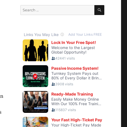
SEARCH
Search
for:
un
s