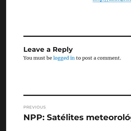
Leave a Reply
You must be
logged in
to post a comment.
Post
PREVIOUS
navigation
NPP: Satélites meteorol
Previous
post: