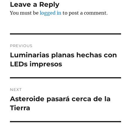
Leave a Reply
You must be
logged in
to post a comment.
Post
PREVIOUS
navigation
Luminarias planas hechas con
Previous
post:
LEDs impresos
NEXT
Asteroide pasará cerca de la
Next
post:
Tierra