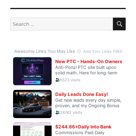
SE
Search
for: