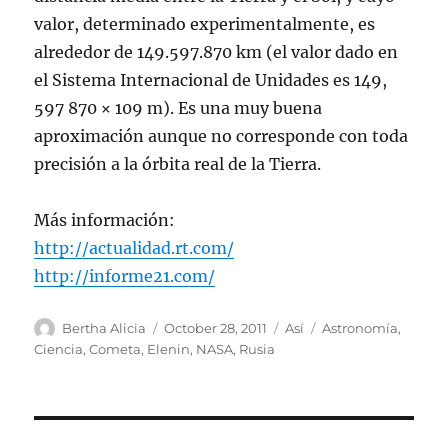
valor, determinado experimentalmente, es
alrededor de 149.597.870 km (el valor dado en
el Sistema Internacional de Unidades es 149,
597 870 × 109 m). Es una muy buena
aproximación aunque no corresponde con toda
precisión a la órbita real de la Tierra.
Más información:
http://actualidad.rt.com/
http://informe21.com/
Author
Posted
Categories
Tags
Bertha Alicia
October 28, 2011
Así
Astronomía
,
on
Ciencia
,
Cometa
,
Elenin
,
NASA
,
Rusia