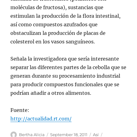
moléculas de fructosa), sustancias que
estimulan la producción de la flora intestinal,
así como compuestos azufrados que
obstaculizan la producción de placas de
colesterol en los vasos sanguíneos.
Señala la investigadora que sería interesante
separar las diferentes partes de la cebolla que se
generan durante su procesamiento industrial
para producir compuestos funcionales que se
podrían añadir a otros alimentos.
Fuente:
http://actualidad.rt.com/
Author
Posted
Categories
Tags
Bertha Alicia
September 18, 2011
Así