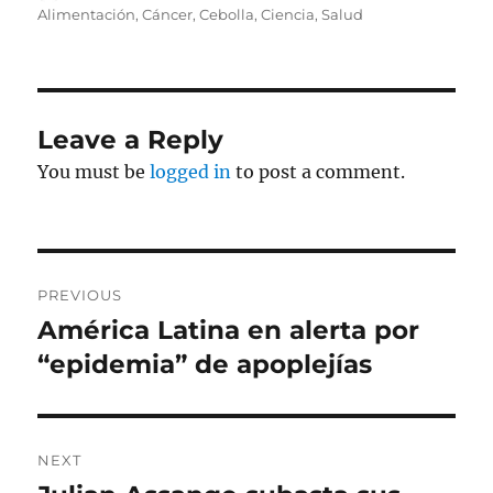
on
Alimentación
,
Cáncer
,
Cebolla
,
Ciencia
,
Salud
Leave a Reply
You must be
logged in
to post a comment.
Post
PREVIOUS
navigation
América Latina en alerta por
Previous
post:
“epidemia” de apoplejías
NEXT