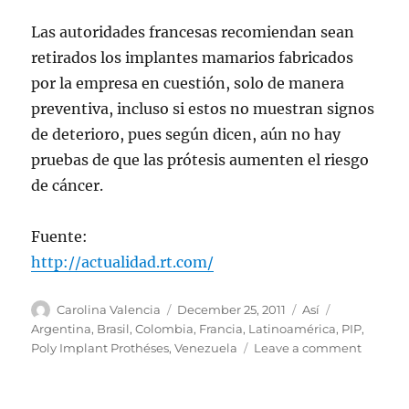
Las autoridades francesas recomiendan sean
retirados los implantes mamarios fabricados
por la empresa en cuestión, solo de manera
preventiva, incluso si estos no muestran signos
de deterioro, pues según dicen, aún no hay
pruebas de que las prótesis aumenten el riesgo
de cáncer.
Fuente:
http://actualidad.rt.com/
Author
Posted
Categories
Tags
Carolina Valencia
December 25, 2011
Así
on
Argentina
,
Brasil
,
Colombia
,
Francia
,
Latinoamérica
,
PIP
,
on
Poly Implant Prothéses
,
Venezuela
Leave a comment
Améric
Latina
alarma