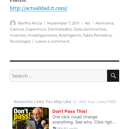
Fuente:
http://actualidad.rt.com/
Author
Posted
Categories
Tags
Bertha Alicia
November 7, 2011
Así
Alemania
,
on
Ciencia
,
Copernicio
,
Darmstadtio
,
Descubrimientos
,
Inventos
,
Investigaciones
,
Roentgenio
,
Tabla Periódica
,
on
Tecnología
Leave a comment
Tres
nuevos
elementos
sintéticos
para
SE
Search
la
for:
tabla
periódica