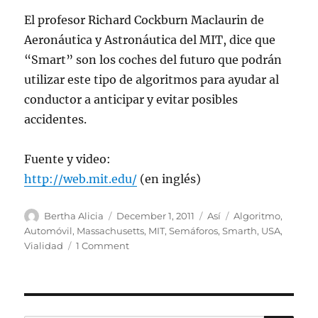
El profesor Richard Cockburn Maclaurin de
Aeronáutica y Astronáutica del MIT, dice que
“Smart” son los coches del futuro que podrán
utilizar este tipo de algoritmos para ayudar al
conductor a anticipar y evitar posibles
accidentes.
Fuente y video:
http://web.mit.edu/
(en inglés)
Author
Posted
Categories
Tags
Bertha Alicia
December 1, 2011
Así
Algoritmo
,
on
Automóvil
,
Massachusetts
,
MIT
,
Semáforos
,
Smarth
,
USA
,
on
Vialidad
1 Comment
En
MIT
diseñaron
un