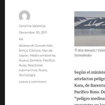
Author
Carolina Valencia
Posted
December 30, 2011
on
Categories
Así
Tags
Aleksandr Gorodnitski
,
Ártico
,
Ciencia
,
Mar de
© RIA Novosti / Valer
Japón
,
Medio ambiente
,
Yarmolenko
Nueva Zembla
,
Pacífico
Ruso
,
Reactores
submarinos
,
Rusia
,
Según el minist
Tecnología
artefactos pelig
on
Leave a comment
Kara, de Barents,
Rusos
diseñan
Pacífico Ruso. D
nueva
“peligro medioa
metodología