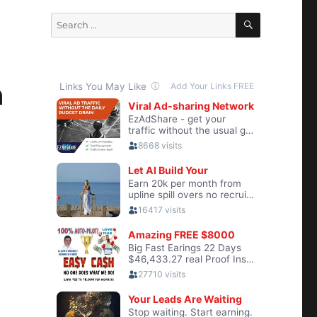
SEARCH
Search
for:
a