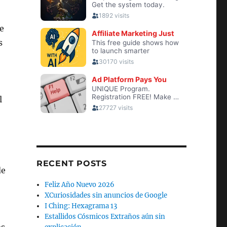
e
s
l
RECENT POSTS
de
Feliz Año Nuevo 2026
XCuriosidades sin anuncios de Google
I Ching: Hexagrama 13
Estallidos Cósmicos Extraños aún sin