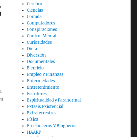
Cerebro
,
Ciencias
l
Comida
Computadores
Conspiraciones
Control Mental
Curiosidades
Dieta
Diversión
Documentales
Ejercicio
Empleo Y Finanzas
Enfermedades
Entretenimiento
a
Escritores
en
Espiritualidad y Paranormal
Extasis Existencial
Extraterrestres
Física
Freelanceros Y Blogueros
HAARP