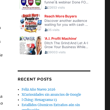
a
n
de
e
RECENT POSTS
Feliz Año Nuevo 2026
XCuriosidades sin anuncios de Google
la
I Ching: Hexagrama 13
no
Estallidos Cósmicos Extraños aún sin