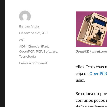
Author
Bertha Alicia
Posted
December 29, 2011
on
Categories
Así
Tags
ADN
,
Ciencia
,
iPad
,
OpenPCR
,
PCR
,
Software
,
OpenPCR / wired.com
Tecnología
on
Leave a comment
ellas. Pero esas
Con
la
caja de
OpenPCR
nueva
usar.
caja
de
OpenPCR
Se coloca un poc
se
con unos pocos m
puede