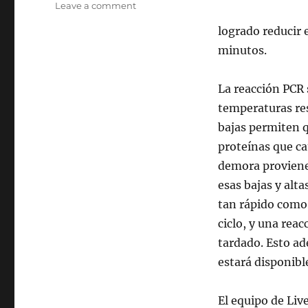
on
Leave a comment
Nuevo
logrado reducir 
hardware
permite
minutos.
realizar
pruebas
La reacción PCR s
de
ADN
temperaturas res
en
bajas permiten 
menos
proteínas que ca
de
3
demora proviene 
minutos
esas bajas y alt
tan rápido como
ciclo, y una reac
tardado. Esto ad
estará disponibl
El equipo de Liv