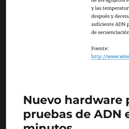
de los agujeros e
analizar
el
y las temperatur
ADN
después y decena
de
suficiente ADN p
forma
más
de secuenciación
fácil
y
Fuente:
económica
http://www.wir
Nuevo hardware p
pruebas de ADN 
minutos