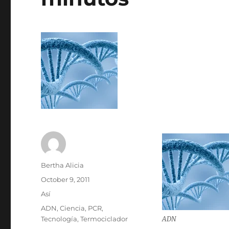
Author
Bertha Alicia
Posted
October 9, 2011
on
Categories
Así
Tags
ADN
,
Ciencia
,
PCR
,
Tecnología
,
Termociclador
ADN