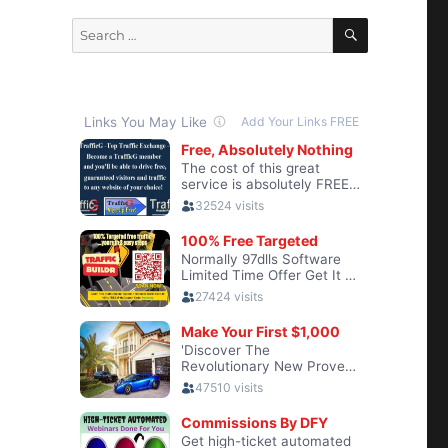
SEARCH
Search
for: