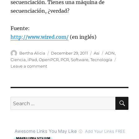
secuenciación. Tienes una máquina de
secuenciación, ¿verdad?
Fuente:
http://www.wired.com/
(en inglés)
Author
Posted
Categories
Tags
Bertha Alicia
December 29, 2011
Así
ADN
,
on
Ciencia
,
iPad
,
OpenPCR
,
PCR
,
Software
,
Tecnología
on
Leave a comment
Con
la
nueva
caja
de
SE
Search
OpenPCR
for:
se
puede
analizar
el
ADN