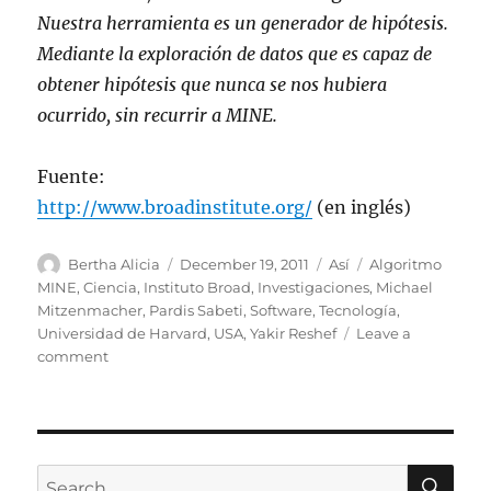
Nuestra herramienta es un generador de hipótesis.
Mediante la exploración de datos que es capaz de
obtener hipótesis que nunca se nos hubiera
ocurrido, sin recurrir a MINE.
Fuente:
http://www.broadinstitute.org/
(en inglés)
Author
Posted
Categories
Tags
Bertha Alicia
December 19, 2011
Así
Algoritmo
on
MINE
,
Ciencia
,
Instituto Broad
,
Investigaciones
,
Michael
Mitzenmacher
,
Pardis Sabeti
,
Software
,
Tecnología
,
Universidad de Harvard
,
USA
,
Yakir Reshef
Leave a
on
comment
MINE:
herramienta
que
detecta
patrones
SE
Search