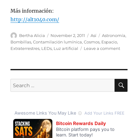
Más información:
http://alt1040.com/
Author
Posted
Categories
Tags
Bertha Alicia
November 2, 2011
Así
Astronomía
,
on
Bombillas
,
Contamilación lumínica
,
Cosmos
,
Espacio
,
on
Extraterrestres
,
LEDs
,
Luz artificial
Leave a comment
Contami
por
luz
artificial
podría
SE
Search
indicarn
for:
vida
extraterr