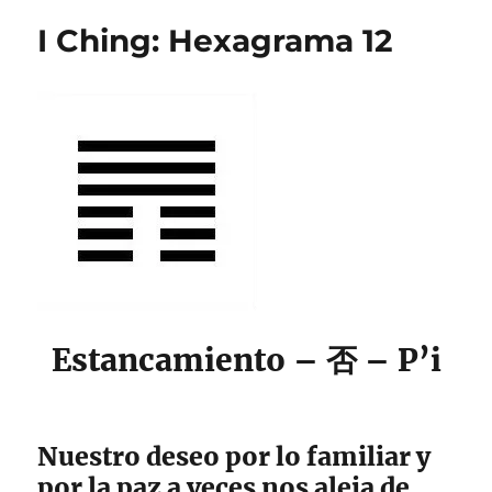
Hexagrama
I Ching: Hexagrama 12
13
Estancamiento – 否 – P’i
Nuestro deseo por lo familiar y
por la paz a veces nos aleja de