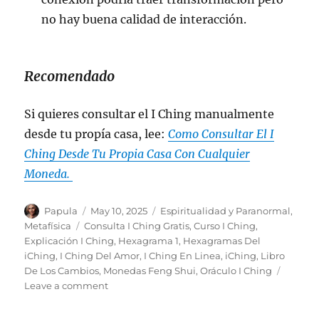
no hay buena calidad de interacción.
Recomendado
Si quieres consultar el I Ching manualmente
desde tu propía casa, lee:
Como Consultar El I
Ching Desde Tu Propia Casa Con Cualquier
Moneda.
Author
Posted
Categories
Papula
May 10, 2025
Espiritualidad y Paranormal
,
on
Tags
Metafísica
Consulta I Ching Gratis
,
Curso I Ching
,
Explicación I Ching
,
Hexagrama 1
,
Hexagramas Del
iChing
,
I Ching Del Amor
,
I Ching En Linea
,
iChing
,
Libro
De Los Cambios
,
Monedas Feng Shui
,
Oráculo I Ching
on
Leave a comment
I
Ching: