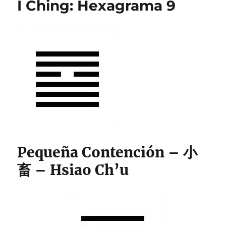
I Ching: Hexagrama 9
10
Pequeña Contención – 小
畜 – Hsiao Ch’u