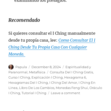
examinando los presagios.
Recomendado
Si quieres consultar el I Ching manualmente
desde tu propía casa, lee:
Como Consultar El I
Ching Desde Tu Propia Casa Con Cualquier
Moneda.
Author
Posted
Categories
Papula
December 8, 2024
Espiritualidad y
on
Tags
Paranormal
,
Metafísica
Consulta Del I Ching Gratis
,
Curso I Ching
,
Explicación I Ching
,
Hexagrama 6
,
Hexagramas Del I Ching
,
I Ching Del Amor
,
I Ching En
Linea
,
Libro De Los Cambios
,
Monedas Feng Shui
,
Oráculo
on
I Ching
,
Tutorial I Ching
Leave a comment
I
Ching:
Hexagrama