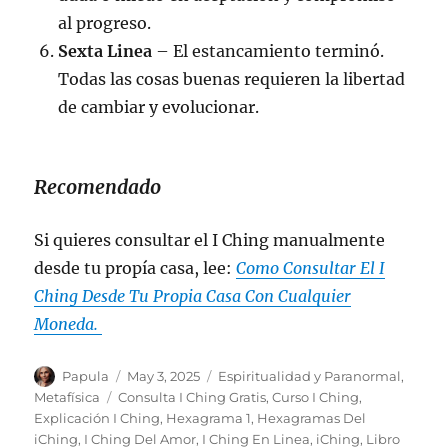
al progreso.
Sexta Linea
– El estancamiento terminó.
Todas las cosas buenas requieren la libertad
de cambiar y evolucionar.
Recomendado
Si quieres consultar el I Ching manualmente
desde tu propía casa, lee:
Como Consultar El I
Ching Desde Tu Propia Casa Con Cualquier
Moneda.
Author
Posted
Categories
Papula
May 3, 2025
Espiritualidad y Paranormal
,
on
Tags
Metafísica
Consulta I Ching Gratis
,
Curso I Ching
,
Explicación I Ching
,
Hexagrama 1
,
Hexagramas Del
iChing
,
I Ching Del Amor
,
I Ching En Linea
,
iChing
,
Libro