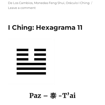
De Los Cambios
,
Monedas Feng Shui
,
Oráculo I Ching
on
Leave a comment
I
Ching:
Hexagrama
I Ching: Hexagrama 11
12
Paz – 泰 -T’ai