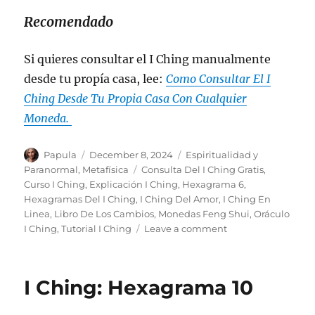
Recomendado
Si quieres consultar el I Ching manualmente
desde tu propía casa, lee:
Como Consultar El I
Ching Desde Tu Propia Casa Con Cualquier
Moneda.
Author
Posted
Categories
Papula
December 8, 2024
Espiritualidad y
on
Tags
Paranormal
,
Metafísica
Consulta Del I Ching Gratis
,
Curso I Ching
,
Explicación I Ching
,
Hexagrama 6
,
Hexagramas Del I Ching
,
I Ching Del Amor
,
I Ching En
Linea
,
Libro De Los Cambios
,
Monedas Feng Shui
,
Oráculo
on
I Ching
,
Tutorial I Ching
Leave a comment
I
Ching:
Hexagrama
I Ching: Hexagrama 10
11