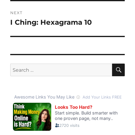
NEXT
I Ching: Hexagrama 10
Next
post:
SE
Search
for: