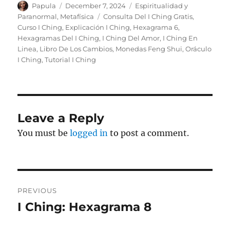
Author
Posted
Categories
Papula
December 7, 2024
Espiritualidad y
on
Tags
Paranormal
,
Metafísica
Consulta Del I Ching Gratis
,
Curso I Ching
,
Explicación I Ching
,
Hexagrama 6
,
Hexagramas Del I Ching
,
I Ching Del Amor
,
I Ching En
Linea
,
Libro De Los Cambios
,
Monedas Feng Shui
,
Oráculo
I Ching
,
Tutorial I Ching
Leave a Reply
You must be
logged in
to post a comment.
Post
PREVIOUS
navigation
I Ching: Hexagrama 8
Previous
post: