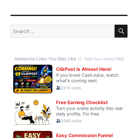
SE
Search
for: