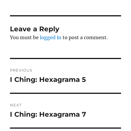
Leave a Reply
You must be
logged in
to post a comment.
Post
PREVIOUS
navigation
I Ching: Hexagrama 5
Previous
post:
NEXT
I Ching: Hexagrama 7
Next
post: