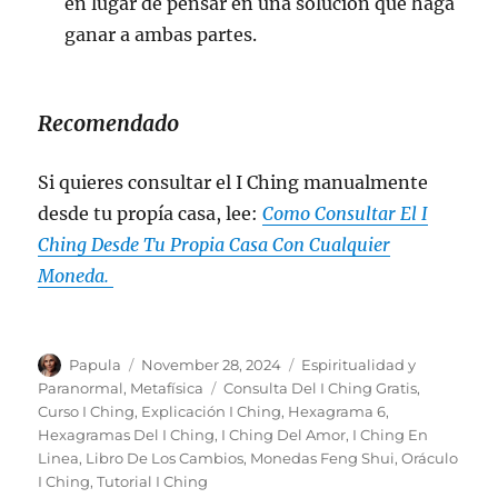
en lugar de pensar en una solución que haga
ganar a ambas partes.
Recomendado
Si quieres consultar el I Ching manualmente
desde tu propía casa, lee:
Como Consultar El I
Ching Desde Tu Propia Casa Con Cualquier
Moneda.
Author
Posted
Categories
Papula
November 28, 2024
Espiritualidad y
on
Tags
Paranormal
,
Metafísica
Consulta Del I Ching Gratis
,
Curso I Ching
,
Explicación I Ching
,
Hexagrama 6
,
Hexagramas Del I Ching
,
I Ching Del Amor
,
I Ching En
Linea
,
Libro De Los Cambios
,
Monedas Feng Shui
,
Oráculo
I Ching
,
Tutorial I Ching