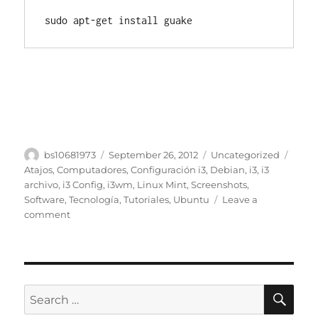
sudo apt-get install guake
Author
Posted
Categories
Tags
bs10681973
September 26, 2012
Uncategorized
on
Atajos
,
Computadores
,
Configuración i3
,
Debian
,
i3
,
i3
archivo
,
i3 Config
,
i3wm
,
Linux Mint
,
Screenshots
,
Software
,
Tecnología
,
Tutoriales
,
Ubuntu
Leave a
on
comment
i3
Config:
Cómo
Encontrar
y
SE
Search
Editar
for: