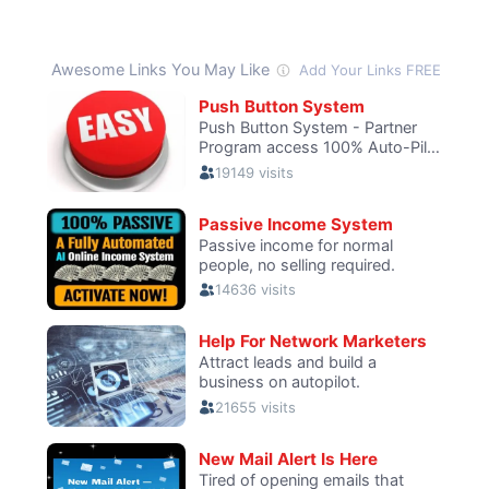
El
Archivo
En
Ubuntu/Linux
Mint