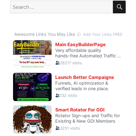
Terminal
SE
Search
En
for:
Linux