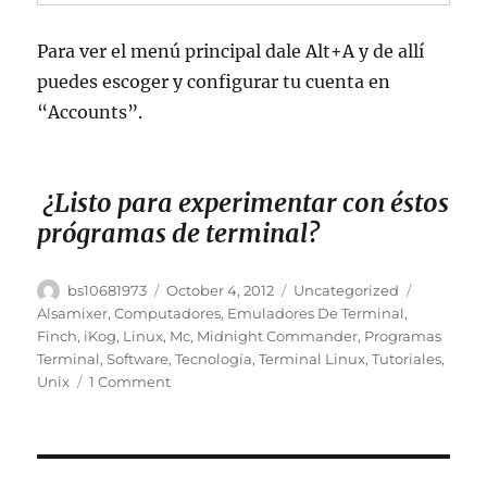
Para ver el menú principal dale Alt+A y de allí
puedes escoger y configurar tu cuenta en
“Accounts”.
¿Listo para experimentar con éstos
prógramas de terminal?
Author
Posted
Categories
Tags
bs10681973
October 4, 2012
Uncategorized
on
Alsamixer
,
Computadores
,
Emuladores De Terminal
,
Finch
,
iKog
,
Linux
,
Mc
,
Midnight Commander
,
Programas
Terminal
,
Software
,
Tecnología
,
Terminal Linux
,
Tutoriales
,
on
Unix
1 Comment
5
Increíbles
Programas
De