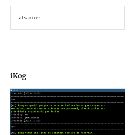
alsamixer
iKog