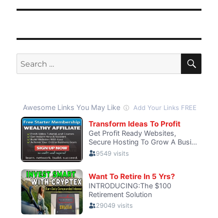
SE
Search
for: