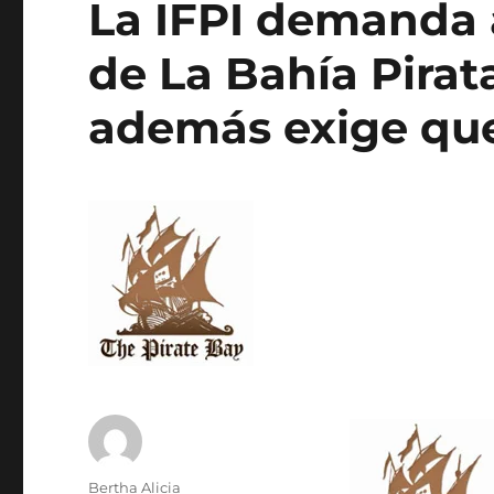
La IFPI demanda 
de La Bahía Pirat
además exige que
Author
Bertha Alicia