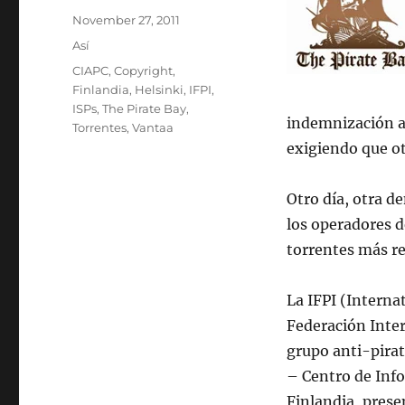
Posted
November 27, 2011
on
Categories
Así
Tags
CIAPC
,
Copyright
,
Finlandia
,
Helsinki
,
IFPI
,
ISPs
,
The Pirate Bay
,
indemnización a l
Torrentes
,
Vantaa
exigiendo que ot
Otro día, otra d
los operadores d
torrentes más r
La IFPI (Interna
Federación Inter
grupo anti-pira
– Centro de Info
Finlandia, pres