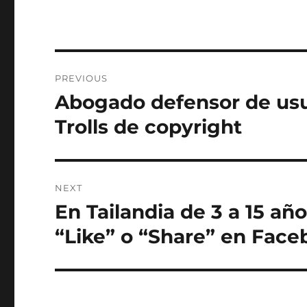
Post
PREVIOUS
navigation
Abogado defensor de usua
Previous
post:
Trolls de copyright
NEXT
En Tailandia de 3 a 15 año
Next
post:
“Like” o “Share” en Fac