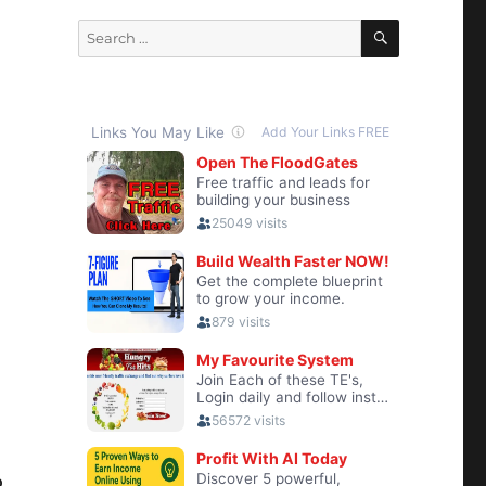
SEARCH
Search
for:
o