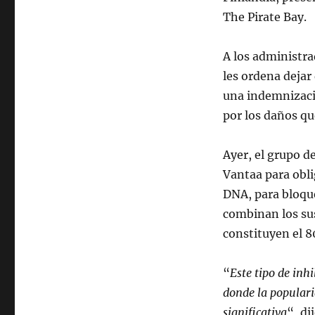
The Pirate Bay.
A los administra
les ordena dejar 
una indemnización
por los daños q
Ayer, el grupo d
Vantaa para obli
DNA, para bloque
combinan los sus
constituyen el 8
“
Este tipo de inh
donde la populari
significativa
“, di