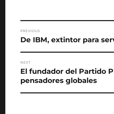
Post
PREVIOUS
navigation
De IBM, extintor para ser
Previous
post:
NEXT
El fundador del Partido Pi
Next
post:
pensadores globales