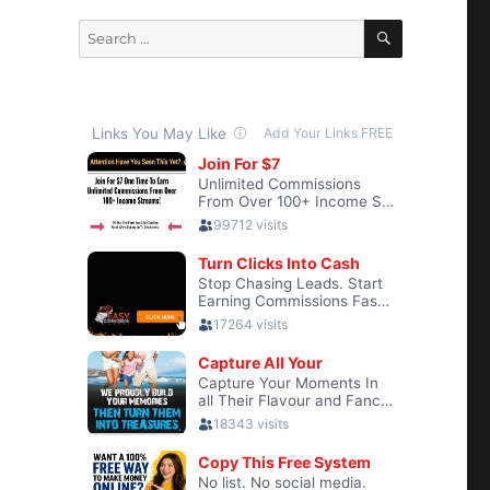
SEARCH
Search
for: