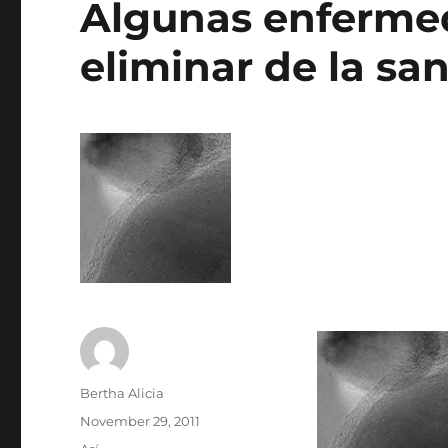
Algunas enferme
eliminar de la s
Author
Bertha Alicia
Posted
November 29, 2011
on