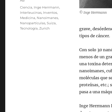
Categories
Así
Tags
Ciencia
,
Inge Herrmann
,
Interleucinas
,
Inventos
,
© Inge Herrmann
Medicina
,
Nanoimanes
,
Nanopartículas
,
Suiza
,
Tecnología
,
Zurich
grave, desórden
tipos de cáncer.
Con solo 30 nan
menos de un gra
una toxina deter
nanoimanes, cubi
moléculas que se
proteínas, etc.;
pasa a una máqui
Inge Herrmann I