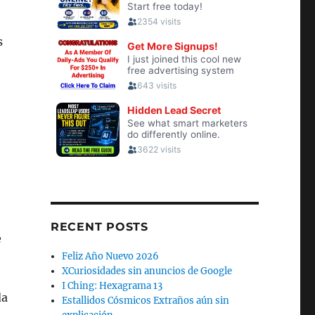
s
RECENT POSTS
e
Feliz Año Nuevo 2026
XCuriosidades sin anuncios de Google
I Ching: Hexagrama 13
da
Estallidos Cósmicos Extraños aún sin