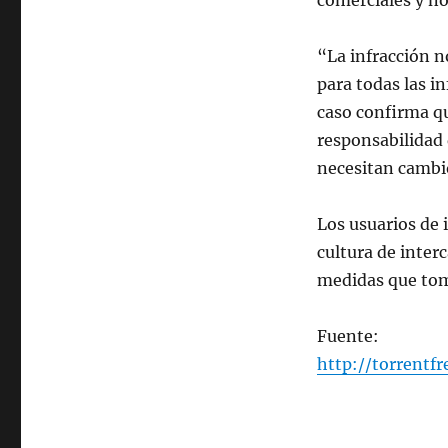
comerciales y no
“La infracción n
para todas las i
caso confirma q
responsabilidad 
necesitan cambio
Los usuarios de 
cultura de inter
medidas que tomó
Fuente:
http://torrentf