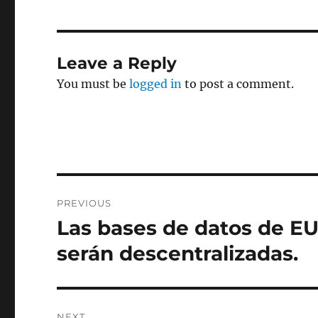
Leave a Reply
You must be
logged in
to post a comment.
Post
PREVIOUS
navigation
Las bases de datos de EU
Previous
post:
serán descentralizadas.
NEXT