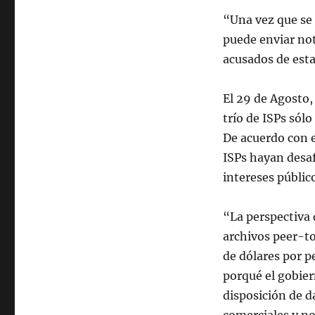
“Una vez que se 
puede enviar not
acusados de esta
El 29 de Agosto, 
trío de ISPs sól
De acuerdo con e
ISPs hayan desaf
intereses públic
“La perspectiva
archivos peer-to
de dólares por p
porqué el gobier
disposición de d