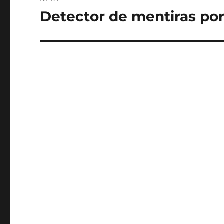
Detector de mentiras por
Next
post: