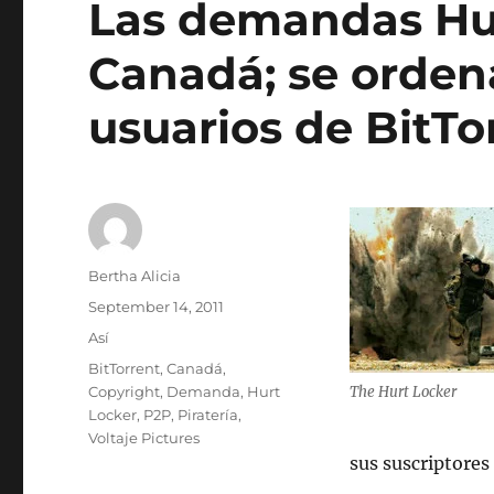
Las demandas Hu
Canadá; se ordena
usuarios de BitTo
Author
Bertha Alicia
Posted
September 14, 2011
on
Categories
Así
Tags
BitTorrent
,
Canadá
,
Copyright
,
Demanda
,
Hurt
The Hurt Locker
Locker
,
P2P
,
Piratería
,
Voltaje Pictures
sus suscriptores 