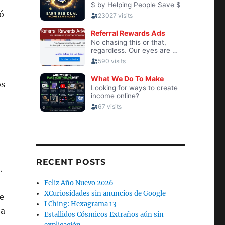
ó
os
o
RECENT POSTS
.
Feliz Año Nuevo 2026
XCuriosidades sin anuncios de Google
e
I Ching: Hexagrama 13
 a
Estallidos Cósmicos Extraños aún sin