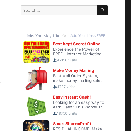
SEARCH
Search
for:
s