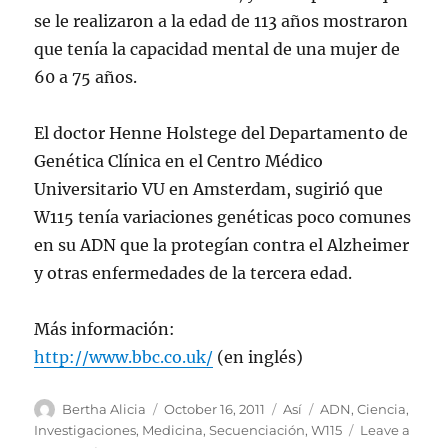
se le realizaron a la edad de 113 años mostraron
que tenía la capacidad mental de una mujer de
60 a 75 años.
El doctor Henne Holstege del Departamento de
Genética Clínica en el Centro Médico
Universitario VU en Amsterdam, sugirió que
W115 tenía variaciones genéticas poco comunes
en su ADN que la protegían contra el Alzheimer
y otras enfermedades de la tercera edad.
Más información:
http://www.bbc.co.uk/
(en inglés)
Author
Posted
Categories
Tags
Bertha Alicia
October 16, 2011
Así
ADN
,
Ciencia
,
on
Investigaciones
,
Medicina
,
Secuenciación
,
W115
Leave a