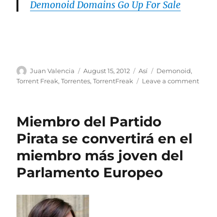
Demonoid Domains Go Up For Sale
Palabras claves: Demonoid muerto, demonoid vuelve, demonoid no vuelve.
Author
Posted
Categories
Tags
Juan Valencia
August 15, 2012
Así
Demonoid
,
on
on
Torrent Freak
,
Torrentes
,
TorrentFreak
Leave a comment
Los
Domi
De
Miembro del Partido
Demo
Se
Pirata se convertirá en el
Pone
miembro más joven del
En
Vent
Parlamento Europeo