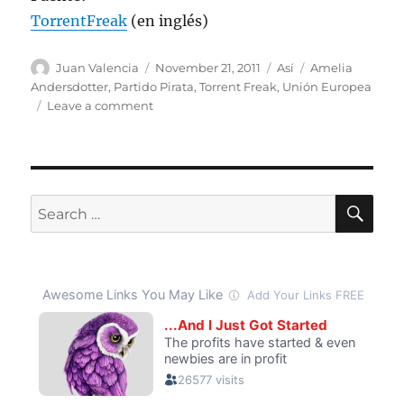
TorrentFreak
(en inglés)
Author
Posted
Categories
Tags
Juan Valencia
November 21, 2011
Así
Amelia
on
Andersdotter
,
Partido Pirata
,
Torrent Freak
,
Unión Europea
on
Leave a comment
Miembro
del
Partido
Pirata
se
SE
Search
convertirá
for:
en
el
miembro
más
joven
del
Parlamento
Europeo