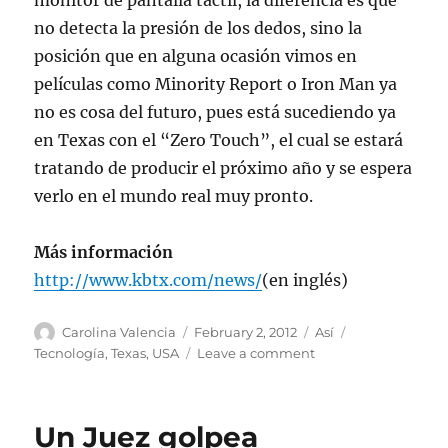
monitor de pantalla táctil, la diferencia es que
no detecta la presión de los dedos, sino la
posición que en alguna ocasión vimos en
películas como Minority Report o Iron Man ya
no es cosa del futuro, pues está sucediendo ya
en Texas con el “Zero Touch”, el cual se estará
tratando de producir el próximo año y se espera
verlo en el mundo real muy pronto.
Más información
http://www.kbtx.com/news/
(en inglés)
Author
Posted
Categories
Tags
Carolina Valencia
February 2, 2012
Así
on
on
Tecnología
,
Texas
,
USA
Leave a comment
Tecnología
Zero
Touch,
Un Juez golpea
diseñada