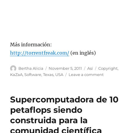
Más información:
http://torrentfreak.com/
(en inglés)
Author
Posted
Categories
Tags
Bertha Alicia
November 5, 2011
Así
Copyright
,
on
on
KaZaA
,
Software
,
Texas
,
USA
Leave a comment
Un
Juez
golpea
Supercomputadora de 10
salvajemente
a
petaflops siendo
su
construida para la
hija
por
comunidad científica
descargas