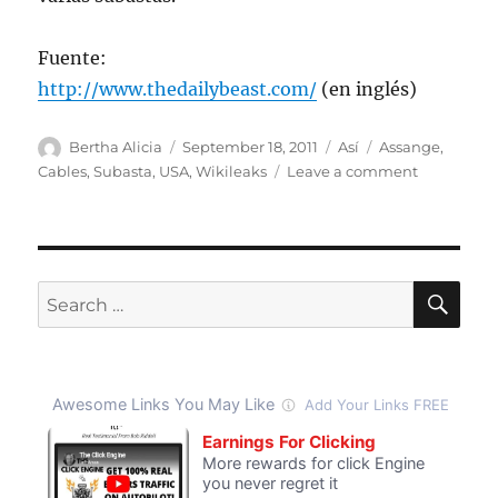
Fuente:
http://www.thedailybeast.com/
(en inglés)
Author
Posted
Categories
Tags
Bertha Alicia
September 18, 2011
Así
Assange
,
on
on
Cables
,
Subasta
,
USA
,
Wikileaks
Leave a comment
Julian
Assange
subasta
sus
pertenenci
SE
Search
for: