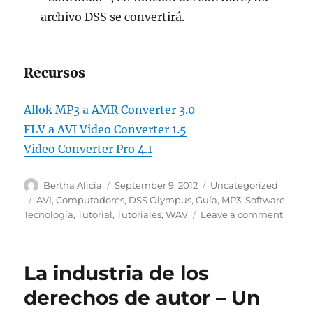
archivo DSS se convertirá.
Recursos
Allok MP3 a AMR Converter 3.0
FLV a AVI Video Converter 1.5
Video Converter Pro 4.1
Author
Posted
Categories
Bertha Alicia
September 9, 2012
Uncategorized
on
Tags
AVI
,
Computadores
,
DSS Olympus
,
Guía
,
MP3
,
Software
,
on
Tecnología
,
Tutorial
,
Tutoriales
,
WAV
Leave a comment
Cómo
Abrir
Archiv
La industria de los
DSS
OLYM
derechos de autor – Un
En