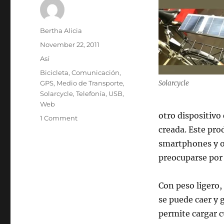
Author
Bertha Alicia
Posted
November 22, 2011
on
Categories
Así
Tags
Bicicleta
,
Comunicación
,
GPS
,
Medio de Transporte
,
Solarcycle
Solarcycle
,
Telefonía
,
USB
,
Web
otro dispositivo
on
1 Comment
Solarcycle
creada. Este prod
Delux:
smartphones y ot
bicicleta
preocuparse por 
con
cargador
de
Con peso ligero, 
energía
se puede caer y 
solar
para
permite cargar c
USB