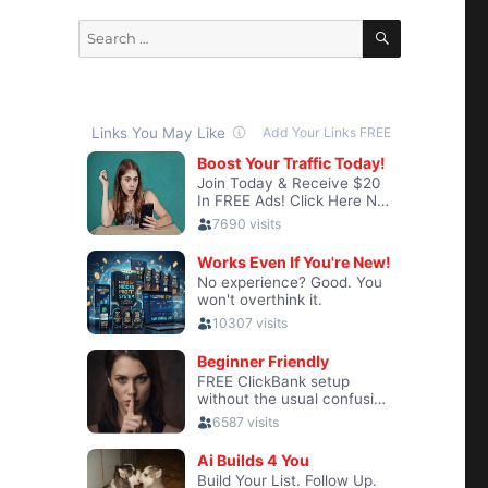
SEARCH
Search
for: