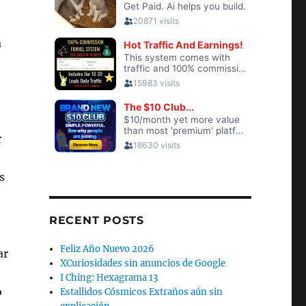
a
r
s
RECENT POSTS
Feliz Año Nuevo 2026
ar
XCuriosidades sin anuncios de Google
I Ching: Hexagrama 13
o
Estallidos Cósmicos Extraños aún sin