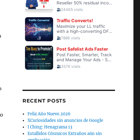
o
o
RECENT POSTS
Feliz Año Nuevo 2026
so
XCuriosidades sin anuncios de Google
I Ching: Hexagrama 13
Estallidos Cósmicos Extraños aún sin