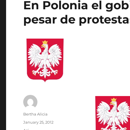
En Polonia el gob
pesar de protest
Author
Bertha Alicia
Posted
January 25, 2012
on