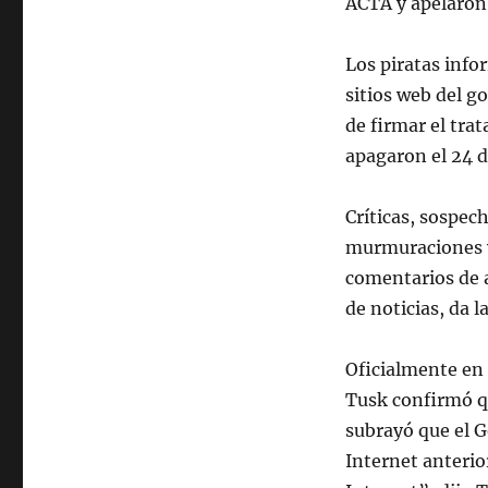
ACTA y apelaron 
Los piratas inf
sitios web del g
de firmar el tra
apagaron el 24 
Críticas, sospec
murmuraciones y 
comentarios de 
de noticias, da 
Oficialmente en 
Tusk confirmó qu
subrayó que el G
Internet anterior