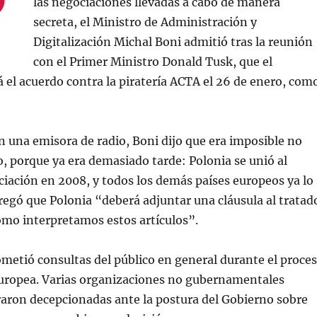
las negociaciones llevadas a cabo de manera
secreta, el Ministro de Administración y
Digitalización Michal Boni admitió tras la reunión
con el Primer Ministro Donald Tusk, que el
 el acuerdo contra la piratería ACTA el 26 de enero, com
n una emisora de radio, Boni dijo que era imposible no
o, porque ya era demasiado tarde: Polonia se unió al
iación en 2008, y todos los demás países europeos ya lo
egó que Polonia “deberá adjuntar una cláusula al tratad
ómo interpretamos estos artículos”.
etió consultas del público en general durante el proce
 europea. Varias organizaciones no gubernamentales
raron decepcionadas ante la postura del Gobierno sobre