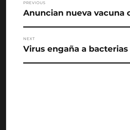
PREVIOUS
navigation
Anuncian nueva vacuna c
Previous
post:
NEXT
Virus engaña a bacterias 
Next
post: