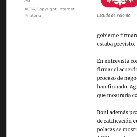
Categories
Así
Tags
ACTA
,
Copyright
,
Internet
,
Piratería
Escudo de Polonia
gobierno firmará
estaba previsto.
En entrevista co
firmar el acuerd
proceso de negoc
han firmado. Agr
que mostraría c
Boni además prom
de ratificación
polacas se most