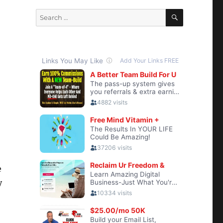
SEARCH
Search
for:
e
y