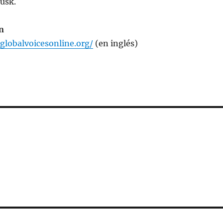
Tusk.
n
globalvoicesonline.org/
(en inglés)