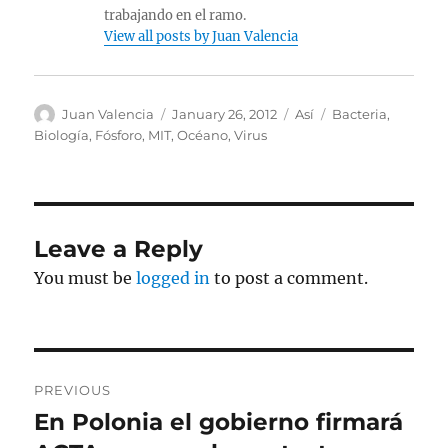
trabajando en el ramo.
View all posts by Juan Valencia
Author
Posted
Categories
Tags
Juan Valencia
January 26, 2012
Así
Bacteria
,
on
Biología
,
Fósforo
,
MIT
,
Océano
,
Virus
Leave a Reply
You must be
logged in
to post a comment.
Post
PREVIOUS
navigation
En Polonia el gobierno firmará
Previous