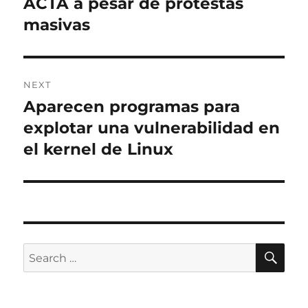
post:
ACTA a pesar de protestas
masivas
NEXT
Aparecen programas para
Next
post:
explotar una vulnerabilidad en
el kernel de Linux
SE
Search
for: