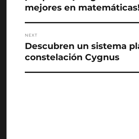
post:
mejores en matemáticas
NEXT
Descubren un sistema pl
Next
post:
constelación Cygnus