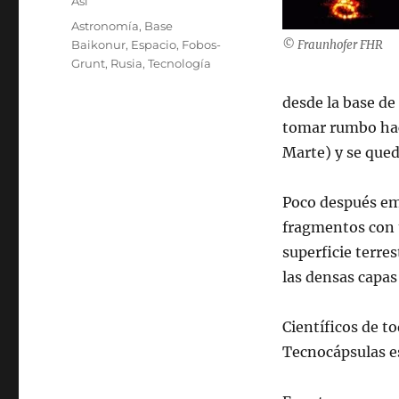
Categories
Así
Tags
Astronomía
,
Base
Baikonur
,
Espacio
,
Fobos-
© Fraunhofer FHR
Grunt
,
Rusia
,
Tecnología
desde la base de
tomar rumbo haci
Marte) y se qued
Poco después emp
fragmentos con u
superficie terre
las densas capas
Científicos de t
Tecnocápsulas es