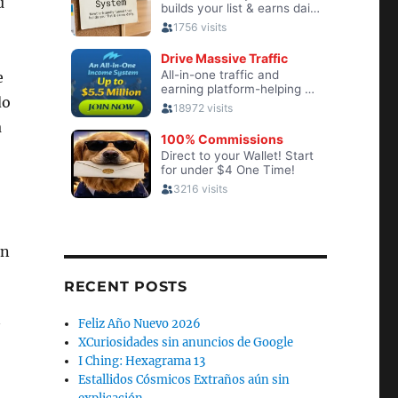
u
e
do
a
en
RECENT POSTS
Feliz Año Nuevo 2026
XCuriosidades sin anuncios de Google
I Ching: Hexagrama 13
Estallidos Cósmicos Extraños aún sin