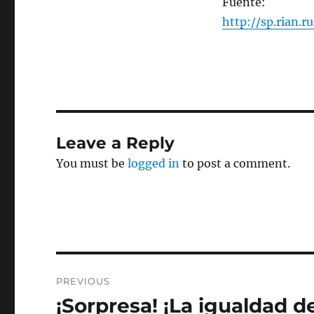
Fuente:
http://sp.rian.ru
Leave a Reply
You must be
logged in
to post a comment.
Post
PREVIOUS
navigation
¡Sorpresa! ¡La igualdad 
Previous