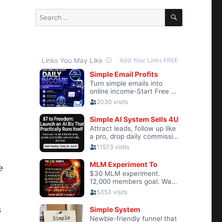
SEARCH
Search
for:
e
s