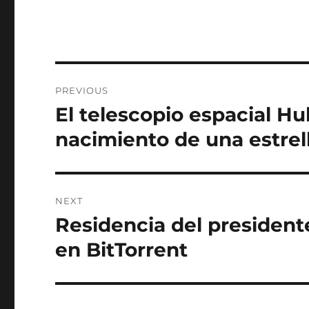
Post
PREVIOUS
navigation
El telescopio espacial Hu
Previous
post:
nacimiento de una estrel
NEXT
Residencia del president
Next
post:
en BitTorrent