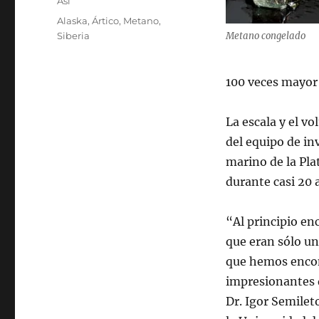
Categories
Así
Tags
Alaska
,
Ártico
,
Metano
,
Siberia
Metano congelado
100 veces mayor
La escala y el v
del equipo de in
marino de la Pla
durante casi 20 
“Al principio en
que eran sólo un
que hemos encon
impresionantes d
Dr. Igor Semilet