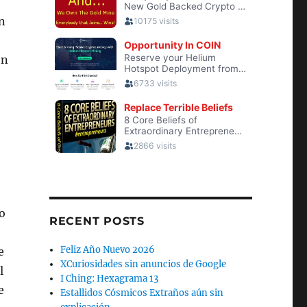
n
ón
o
RECENT POSTS
Feliz Año Nuevo 2026
e
XCuriosidades sin anuncios de Google
l
I Ching: Hexagrama 13
e
Estallidos Cósmicos Extraños aún sin