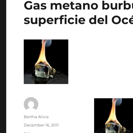
Gas metano burb
superficie del Oc
Author
Bertha Alicia
Posted
December 16, 2011
on