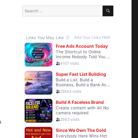
SEARCH
Search
for:
s