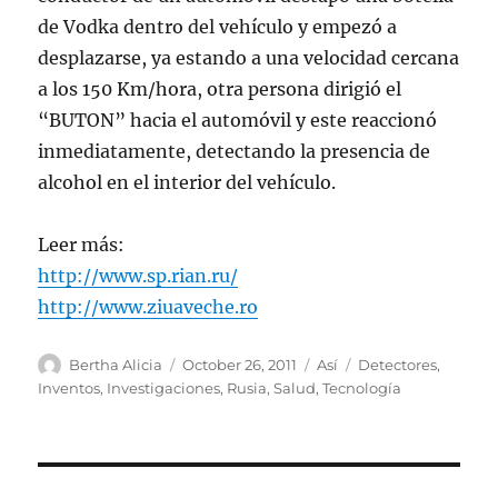
de Vodka dentro del vehículo y empezó a
desplazarse, ya estando a una velocidad cercana
a los 150 Km/hora, otra persona dirigió el
“BUTON” hacia el automóvil y este reaccionó
inmediatamente, detectando la presencia de
alcohol en el interior del vehículo.
Leer más:
http://www.sp.rian.ru/
http://www.ziuaveche.ro
Author
Posted
Categories
Tags
Bertha Alicia
October 26, 2011
Así
Detectores
,
on
Inventos
,
Investigaciones
,
Rusia
,
Salud
,
Tecnología