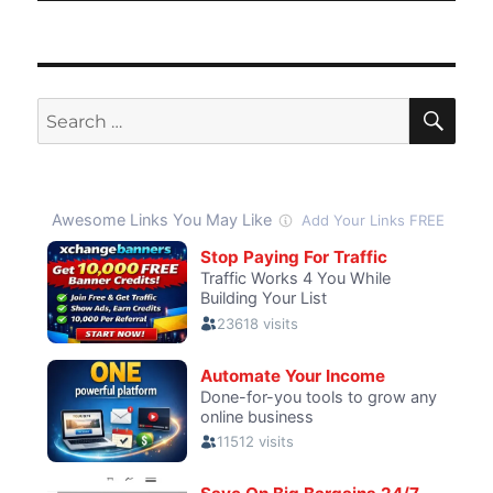
SE
Search
for: