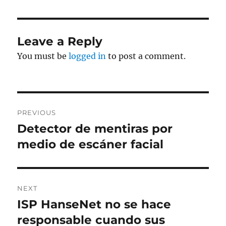
Leave a Reply
You must be
logged in
to post a comment.
Post
PREVIOUS
navigation
Detector de mentiras por
Previous
post:
medio de escáner facial
NEXT
ISP HanseNet no se hace
Next
post:
responsable cuando sus