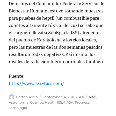
Derechos del Consumidor Federal y Servicio de
Bienestar Humano, estuvo tomando muestras
para pruebas de heptil (un combustible para
cohetes altamente tóxico, del cual se sabe que
el carguero llevaba 800Kg a la ISS) alrededor
del pueblo de Karakoksha y los ríos locales,
pero las muestras de las dos semanas pasadas
resultaron todas negativas. Así mismo, los
niveles de radiación fueron normales también.
Fuente:
http://www.itar-tass.com/
Author
Posted
Categories
Tags
Bertha Alicia
September 14, 2011
Así
Altái
,
on
Astronomía
,
Cosmos
,
Heptil
,
ISS
,
NASA
,
Progress
,
Tecnología