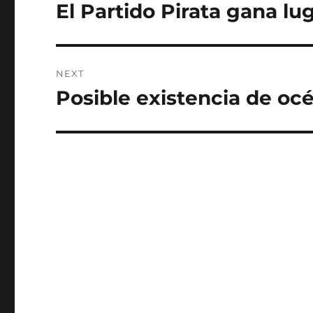
navigation
El Partido Pirata gana l
Previous
post:
NEXT
Posible existencia de oc
Next
post: