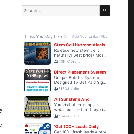
SEARCH
Search
for:
y
el