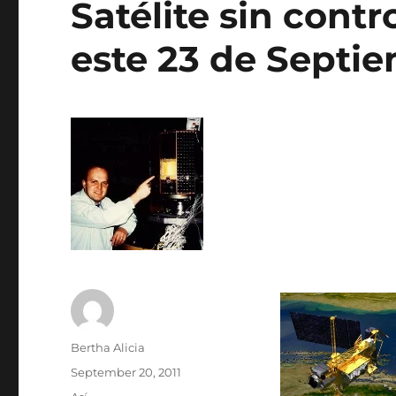
Satélite sin contr
este 23 de Septi
Author
Bertha Alicia
Posted
September 20, 2011
on