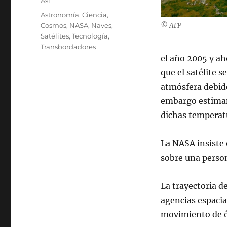
Categories
Así
Tags
Astronomía
,
Ciencia
,
Cosmos
,
NASA
,
Naves
,
© AFP
Satélites
,
Tecnología
,
Transbordadores
el año 2005 y ah
que el satélite s
atmósfera debido
embargo estiman
dichas temperatu
La NASA insiste 
sobre una person
La trayectoria d
agencias espacia
movimiento de és