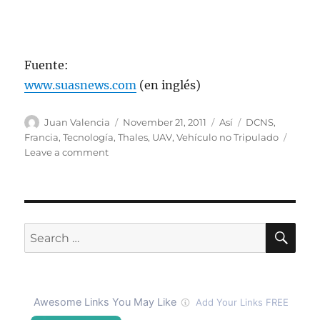
Fuente:
www.suasnews.com
(en inglés)
Author
Posted
Categories
Tags
Juan Valencia
November 21, 2011
Así
DCNS
,
on
Francia
,
Tecnología
,
Thales
,
UAV
,
Vehículo no Tripulado
on
Leave a comment
Helicóptero
no
tripulado
puede
aterrizar
SE
Search
en
for:
un
camión
en
movimiento