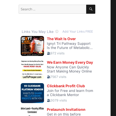
SEARCH
Search
for: