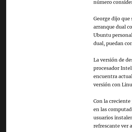
número consider
George dijo que 
arranque dual co
Ubuntu personal
dual, puedan co
La versión de d
procesador Intel
encuentra actual
versión con Linu
Con la creciente
en las computad
usuarios instale
refrescante ver 