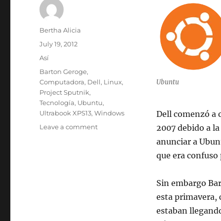
Author
Bertha Alicia
Posted
July 19, 2012
on
Categories
Así
Tags
Barton Geroge
,
Computadora
,
Dell
,
Linux
,
Ubuntu
Project Sputnik
,
Tecnología
,
Ubuntu
,
Ultrabook XPS13
,
Windows
Dell comenzó a o
on
Leave a comment
2007 debido a l
Dell
anunciar a Ubunt
volverá
que era confuso 
a
ofrecer
Laptops
Sin embargo Bar
con
esta primavera,
Ubuntu
estaban llegando