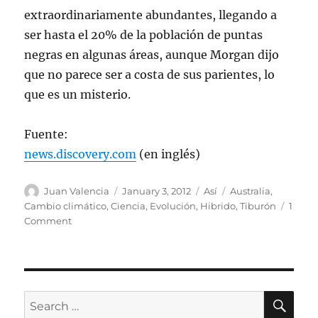
extraordinariamente abundantes, llegando a
ser hasta el 20% de la población de puntas
negras en algunas áreas, aunque Morgan dijo
que no parece ser a costa de sus parientes, lo
que es un misterio.
Fuente:
news.discovery.com
(en inglés)
Author
Posted
Categories
Tags
Juan Valencia
January 3, 2012
Así
Australia
,
on
Cambio climático
,
Ciencia
,
Evolución
,
Hibrido
,
Tiburón
1
on
Comment
Se
descubrió
el
primer
tiburón
SE
Search
híbrido