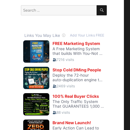
SEARCH
Search
for: