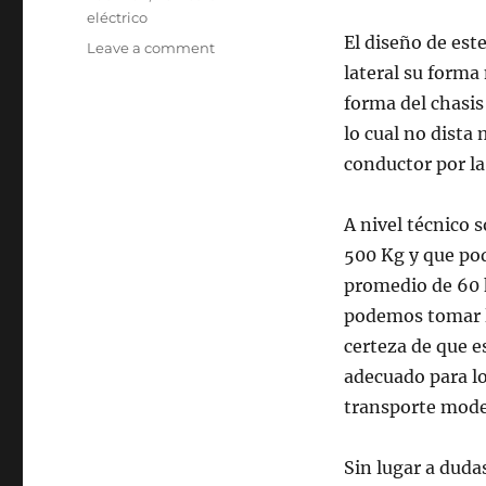
eléctrico
El diseño de est
on
Leave a comment
Nuevo
lateral su forma 
concepto
forma del chasis
de
lo cual no dista
coche
eléctrico
conductor por la
urbano:
una
A nivel técnico s
atractiva
alternativa
500 Kg y que po
promedio de 60 k
podemos tomar l
certeza de que e
adecuado para l
transporte mode
Sin lugar a duda