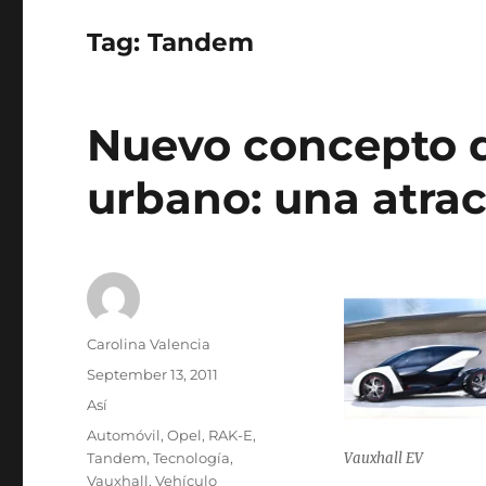
Tag:
Tandem
Nuevo concepto d
urbano: una atrac
Author
Carolina Valencia
Posted
September 13, 2011
on
Categories
Así
Tags
Automóvil
,
Opel
,
RAK-E
,
Tandem
,
Tecnología
,
Vauxhall EV
Vauxhall
,
Vehículo