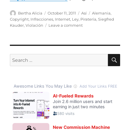
Author
Posted
Categories
Tags
Bertha Alicia
October 11, 2011
Así
Alemania
,
on
Copyright
,
Infracciones
,
Internet
,
Ley
,
Piratería
,
Siegfred
on
Kauder
,
Violación
Leave a comment
Político
alemán
viola
su
propio
SE
Search
plan
for:
anti-
piratería