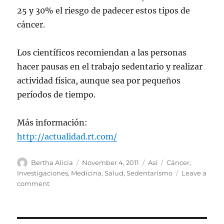
25 y 30% el riesgo de padecer estos tipos de
cáncer.
Los científicos recomiendan a las personas
hacer pausas en el trabajo sedentario y realizar
actividad física, aunque sea por pequeños
períodos de tiempo.
Más información:
http://actualidad.rt.com/
Author
Posted
Categories
Tags
Bertha Alicia
November 4, 2011
Así
Cáncer
,
on
Investigaciones
,
Medicina
,
Salud
,
Sedentarismo
Leave a
on
comment
El
sedentarismo
reduce