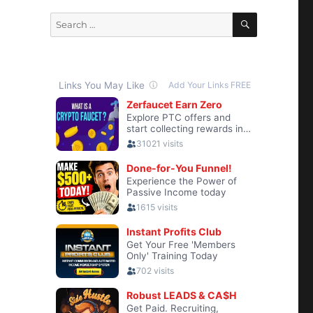
SEARCH
Search
for: