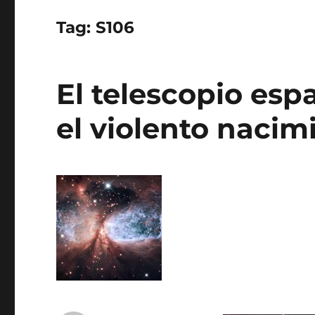
Tag:
S106
El telescopio esp
el violento nacim