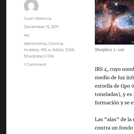
Author
Juan Valencia
Posted
December 15, 2011
on
Categories
Así
Tags
Astronomía
,
Ciencia
,
Hubble
,
IRS 4
,
NASA
,
S106
,
Sharpless 2-106
Sharpless 2-106
on
1 Comment
IRS 4, cuyo nomb
El
telescopio
medio de luz inf
espacial
estrella de tipo 
Hubble
toneladas), y es
captura
el
formación y se e
violento
nacimiento
Las “alas” de la
de
una
contra un fondo 
estrella