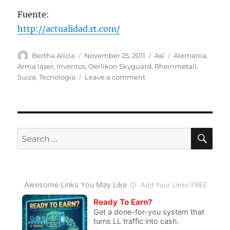
Fuente:
http://actualidad.rt.com/
Author
Posted
Categories
Tags
Bertha Alicia
November 25, 2011
Así
Alemania
,
on
Arma láser
,
Inventos
,
Oerlikon Skyguard
,
Rheinmetall
,
on
Suiza
,
Tecnología
Leave a comment
Alemanes
prueban
arma
láser
derribando
SE
Search
avión
for:
no
triplulado