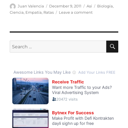
Author
Posted
Categories
Tags
Juan Valencia
December 9, 2011
Así
Biología
,
on
on
Ciencia
,
Empatía
,
Ratas
Leave a comment
Las
ratas
sienten
empatía
SE
Search
for: