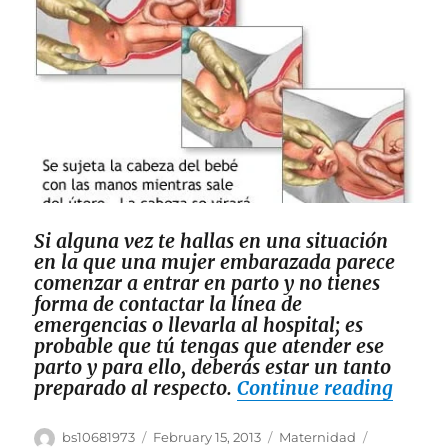
Si alguna vez te hallas en una situación
en la que una mujer embarazada parece
comenzar a entrar en parto y no tienes
forma de contactar la línea de
emergencias o llevarla al hospital; es
probable que tú tengas que atender ese
parto y para ello, deberás estar un tanto
“Cómo
preparado al respecto.
Continue reading
Author
Posted
Categories
Tags
bs10681973
February 15, 2013
Maternidad