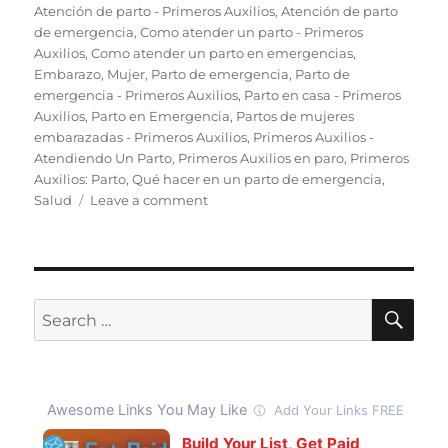
on
Atención de parto - Primeros Auxilios
,
Atención de parto
de emergencia
,
Como atender un parto - Primeros
Auxilios
,
Como atender un parto en emergencias
,
Embarazo
,
Mujer
,
Parto de emergencia
,
Parto de
emergencia - Primeros Auxilios
,
Parto en casa - Primeros
Auxilios
,
Parto en Emergencia
,
Partos de mujeres
embarazadas - Primeros Auxilios
,
Primeros Auxilios -
Atendiendo Un Parto
,
Primeros Auxilios en paro
,
Primeros
Auxilios: Parto
,
Qué hacer en un parto de emergencia
,
on
Salud
Leave a comment
Cómo
Atender
Un
Parto
De
SE
Search
Emergencias
for:
–
Primeros
Auxilios