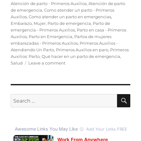
on
Atención de parto - Primeros Auxilios
,
Atención de parto
de emergencia
,
Como atender un parto - Primeros
Auxilios
,
Como atender un parto en emergencias
,
Embarazo
,
Mujer
,
Parto de emergencia
,
Parto de
emergencia - Primeros Auxilios
,
Parto en casa - Primeros
Auxilios
,
Parto en Emergencia
,
Partos de mujeres
embarazadas - Primeros Auxilios
,
Primeros Auxilios -
Atendiendo Un Parto
,
Primeros Auxilios en paro
,
Primeros
Auxilios: Parto
,
Qué hacer en un parto de emergencia
,
on
Salud
Leave a comment
Cómo
Atender
Un
Parto
De
SE
Search
Emergencias
for:
–
Primeros
Auxilios