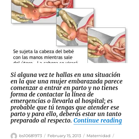
Si alguna vez te hallas en una situación
en la que una mujer embarazada parece
comenzar a entrar en parto y no tienes
forma de contactar la línea de
emergencias o llevarla al hospital; es
probable que tú tengas que atender ese
parto y para ello, deberás estar un tanto
“Cómo
preparado al respecto.
Continue reading
Author
Posted
Categories
Tags
bs10681973
February 15, 2013
Maternidad