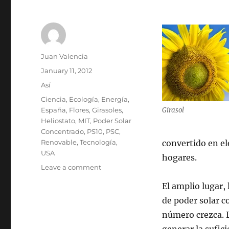
Author
Juan Valencia
Posted
January 11, 2012
on
Categories
Así
Tags
Ciencia
,
Ecología
,
Energía
,
España
,
Flores
,
Girasoles
,
Girasol
Heliostato
,
MIT
,
Poder Solar
Concentrado
,
PS10
,
PSC
,
Renovable
,
Tecnología
,
convertido en el
USA
hogares.
on
Leave a comment
Patrón
El amplio lugar,
Inspirado
En
de poder solar c
Los
número crezca. L
Girasoles