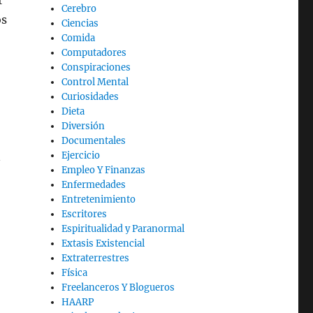
r
Cerebro
os
Ciencias
Comida
Computadores
Conspiraciones
Control Mental
Curiosidades
Dieta
Diversión
Documentales
n
Ejercicio
Empleo Y Finanzas
Enfermedades
Entretenimiento
Escritores
Espiritualidad y Paranormal
Extasis Existencial
Extraterrestres
Física
Freelanceros Y Blogueros
HAARP