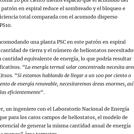
oma 20 por ciento menos espacio que el acomodo del
 patrón en espiral reduce el sombreado y el bloqueo e
iciencia total comparada con el acomodo disperso
PS10.
 acomodando una planta PSC en este patrón en espiral
a cantidad de tierra y el número de heliostatos necesitado
 cantidad equivalente de energía, lo que podría resultar
icativos. “
La energía termal solar concentrada necesita are
itsos. “
Si estamos hablando de llegar a un 100 por ciento o
iento de energía renovable, necesitaremos áreas enormes, así
las eficientemente
“.
, un ingeniero con el Laboratorio Nacional de Energía
que para los caros campos de heliostatos, el modelo de
potencial de generar la misma cantidad anual de energía