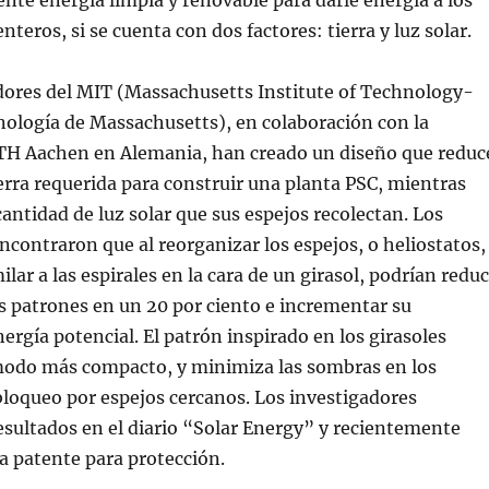
iente energía limpia y renovable para darle energía a los
teros, si se cuenta con dos factores: tierra y luz solar.
dores del MIT (Massachusetts Institute of Technology-
nología de Massachusetts), en colaboración con la
H Aachen en Alemania, han creado un diseño que reduc
ierra requerida para construir una planta PSC, mientras
antidad de luz solar que sus espejos recolectan. Los
ncontraron que al reorganizar los espejos, o heliostatos,
lar a las espirales en la cara de un girasol, podrían reduc
os patrones en un 20 por ciento e incrementar su
ergía potencial. El patrón inspirado en los girasoles
odo más compacto, y minimiza las sombras en los
 bloqueo por espejos cercanos. Los investigadores
esultados en el diario “Solar Energy” y recientemente
a patente para protección.