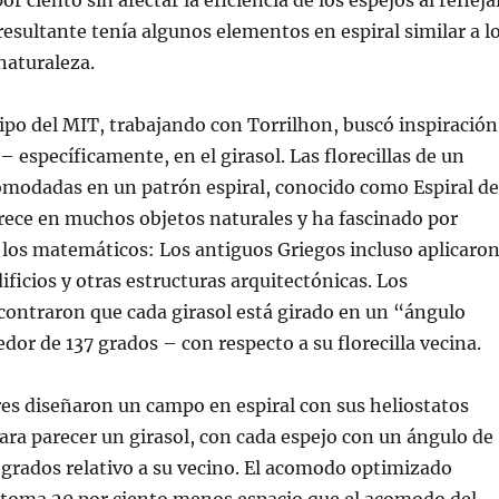
or ciento sin afectar la eficiencia de los espejos al refleja
 resultante tenía algunos elementos en espiral similar a l
naturaleza.
ipo del MIT, trabajando con Torrilhon, buscó inspiración
– específicamente, en el girasol. Las florecillas de un
omodadas en un patrón espiral, conocido como Espiral de
rece en muchos objetos naturales y ha fascinado por
los matemáticos: Los antiguos Griegos incluso aplicaro
ificios y otras estructuras arquitectónicas. Los
ontraron que cada girasol está girado en un “ángulo
dor de 137 grados – con respecto a su florecilla vecina.
es diseñaron un campo en espiral con sus heliostatos
ra parecer un girasol, con cada espejo con un ángulo de
 grados relativo a su vecino. El acomodo optimizado