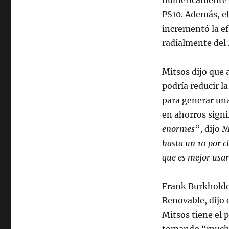
numéricamente t
PS10. Además, el
incrementó la ef
radialmente del 
Mitsos dijo que
podría reducir l
para generar una
en ahorros signif
enormes
“, dijo M
hasta un 10 por c
que es mejor usar
Frank Burkholder
Renovable, dijo 
Mitsos tiene el 