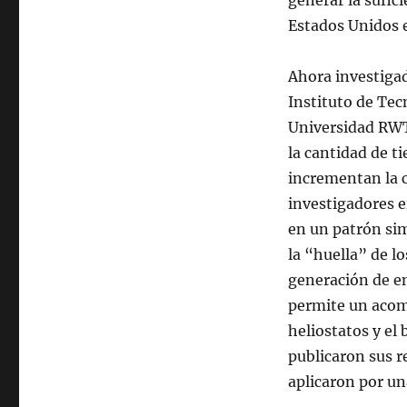
generar la sufic
Incrementa
La
Estados Unidos en
Eficiencia
Al
Ahora investiga
Concentrar
La
Instituto de Tec
Luz
Universidad RWT
Solar
la cantidad de t
incrementan la c
investigadores e
en un patrón simi
la “huella” de l
generación de en
permite un acom
heliostatos y el
publicaron sus r
aplicaron por un