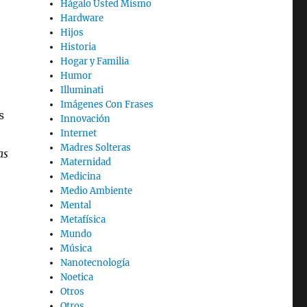
Hágalo Usted Mismo
Hardware
Hijos
Historia
Hogar y Familia
Humor
Illuminati
Imágenes Con Frases
s
Innovación
Internet
Madres Solteras
as
Maternidad
Medicina
Medio Ambiente
Mental
Metafísica
Mundo
Música
Nanotecnología
Noetica
Otros
Otros