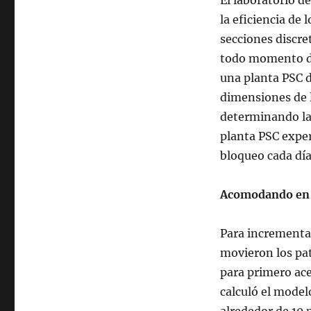
El laboratorio d
la eficiencia de 
secciones discret
todo momento da
una planta PSC d
dimensiones de l
determinando la 
planta PSC expe
bloqueo cada día
Acomodando en 
Para incrementar
movieron los pa
para primero ac
calculó el model