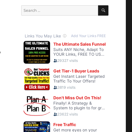
SEARCH
Search
for:
r