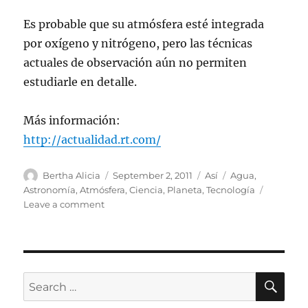
Es probable que su atmósfera esté integrada
por oxígeno y nitrógeno, pero las técnicas
actuales de observación aún no permiten
estudiarle en detalle.
Más información:
http://actualidad.rt.com/
Author
Posted
Categories
Tags
Bertha Alicia
September 2, 2011
Así
Agua
,
on
Astronomía
,
Atmósfera
,
Ciencia
,
Planeta
,
Tecnología
on
Leave a comment
Detectan
planeta
extrasolar
con
atmósfera
SE
Search
semejante
for:
a