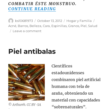
COMBATIR ÉSTE MONSTRUO.
“CÓMO PREVENIR EL 
CONTINUE READING
Author
Posted
Categories
Tags
bs10681973
October 13, 2012
Hogar y Familia
on
Acné
,
Barros
,
Belleza
,
Cara
,
Espinillas
,
Granos
,
Piel
,
Salud
on
Leave a comment
Cómo
Prevenir
El
Piel antibalas
Acné
–
Tratamiento
Científicos
Casero
estadounidenses
combinaron piel artificial
humana con tela de
araña, obteniendo un
material con capacidades
© Arthurrh. CC BY-SA
“sobrenaturales”.