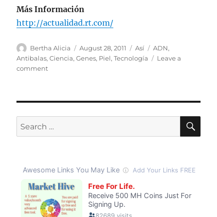
Más Información
http://actualidad.rt.com/
Author
Posted
Categories
Tags
Bertha Alicia
August 28, 2011
Así
ADN
,
on
Antibalas
,
Ciencia
,
Genes
,
Piel
,
Tecnología
Leave a
on
comment
Piel
antibalas
SE
Search
for: