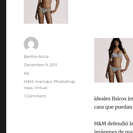
Author
Bertha Alicia
Posted
December 9, 2011
on
Categories
Así
Tags
H&M
,
maniquí
,
Photoshop
,
ropa
,
Virtual
on
1 Comment
ideales físicos i
H&M
cara que puedan 
criticado
por
usar
H&M defendió la
modelos
imágenes de mani