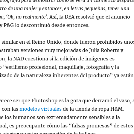
fotografía para demostrar cómo se verá un cosmético después
ostro de una mujer y entonces, en letras pequeñas, tener una
ga, ‘Ok, no realmente’.
Así, la DEA resolvió que el anuncio
 y P&G lo descontinuó desde entonces.
 similar en el Reino Unido, donde fueron prohibidos uno
straban versiones muy mejoradas de Julia Roberts y
on, la NAD cuestiona si la edición de imágenes es
 “estilismo profesional, maquillaje, fotografía y la
izado de la naturaleza inherentes del producto” ya están
arece ser que Photoshop es la gota que derramó el vaso, 
ó con las
modelos virtuales
de la tienda de ropa H&M.
e los humanos son extremadamente sensibles a la
ual, es preocupante cómo las “falsas promesas” de estos