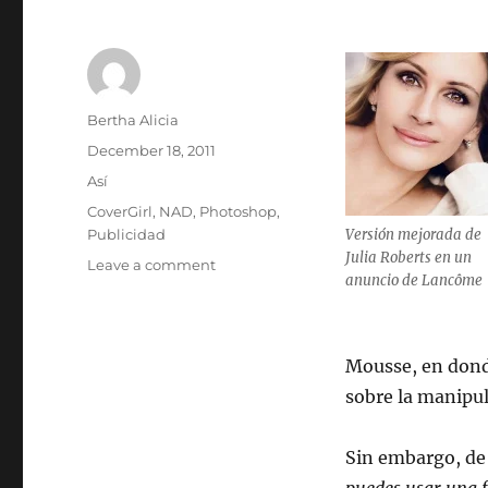
Author
Bertha Alicia
Posted
December 18, 2011
on
Categories
Así
Tags
CoverGirl
,
NAD
,
Photoshop
,
Publicidad
Versión mejorada de
Julia Roberts en un
on
Leave a comment
anuncio de Lancôme
Un
organismo
de
regulación
Mousse, en donde
de
sobre la manipul
EE.UU.
prohibe
el
Sin embargo, de 
uso