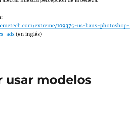
afectar nuestra percepción de la belleza.
n:
remetech.com/extreme/109375-us-bans-photoshop-
cs-ads
(en inglés)
r usar modelos