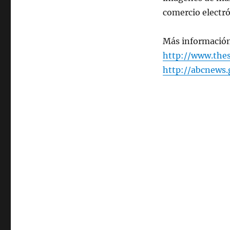
virtuales
comercio electró
Más información
http://www.the
http://abcnews