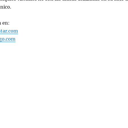
nico.
 en:
star.com
.go.com