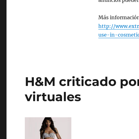
anuncios pueden 
Más informació
http://www.ext
use-in-cosmeti
H&M criticado po
virtuales