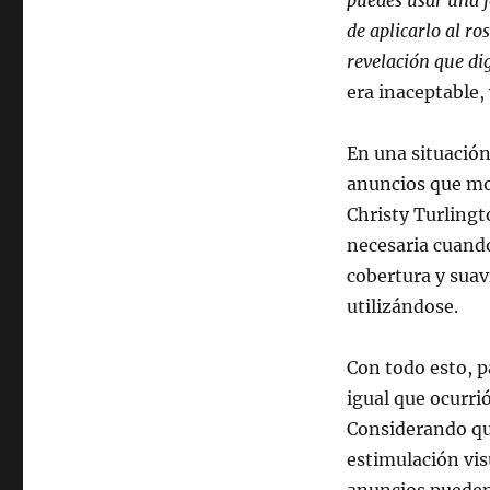
puedes usar una 
de
photoshop
de aplicarlo al r
en
revelación que di
anuncios
era inaceptable,
de
cosméticos
En una situación
anuncios que mo
Christy Turlingt
necesaria cuando
cobertura y suav
utilizándose.
Con todo esto, p
igual que ocurri
Considerando qu
estimulación vis