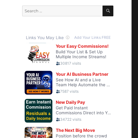
SEARCH
Search
for: