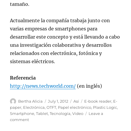
tamaño.
Actualmente la compañía trabaja junto con
varias empresas de smartphones para
desarrollar este concepto y está llevando a cabo
una investigación colaborativa y desarrollos
relacionados con electrónica, fotónica y
sistemas eléctricos.
Referencia
http://news.techworld.com/
(en inglés)
Author
Posted
Categories
Tags
Bertha Alicia
July 1, 2012
Así
E-book reader
,
E-
on
paper
,
Electrónica
,
OTFT
,
Papel electrónico
,
Plastic Logic
,
Smartphone
,
Tablet
,
Tecnología
,
Video
Leave a
on
comment
Plastic